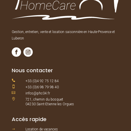
Gestion, entretien, vente et location saisonnière en Haute-Provence et
Luberon
Nous contacter

+33 (0)4 92 75 12 84

+33 (0)6 98 79 98 40

infos@phc04.fr

721, chemin du bosquet
04230 Saint-Etienne les Orgues
Accès rapide
Location de vacances
$