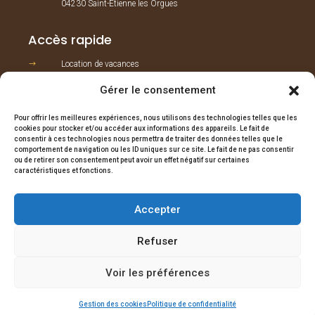
04230 Saint-Etienne les Orgues
Accès rapide
Location de vacances
$
Gestion, entretien et intendance
$
Gérer le consentement
Vente immobilière
$
Pour offrir les meilleures expériences, nous utilisons des technologies telles que les
cookies pour stocker et/ou accéder aux informations des appareils. Le fait de
consentir à ces technologies nous permettra de traiter des données telles que le
Réserver une maison
comportement de navigation ou les ID uniques sur ce site. Le fait de ne pas consentir
ou de retirer son consentement peut avoir un effet négatif sur certaines
Nos logements
$
caractéristiques et fonctions.
Contact
$
Accepter
RÉSERVER
Refuser
Tous droits réservés © Provence Home Care 2026
Voir les préférences
Mentions légales
|
Politique de confidentialité
|
Gestion des cookies
Gestion des cookies
Politique de confidentialité
Site réalisé par
Studio Paon