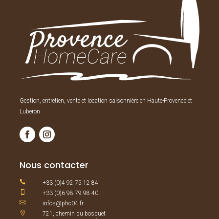
Gestion, entretien, vente et location saisonnière en Haute-Provence et
Luberon
Nous contacter

+33 (0)4 92 75 12 84

+33 (0)6 98 79 98 40

infos@phc04.fr

721, chemin du bosquet