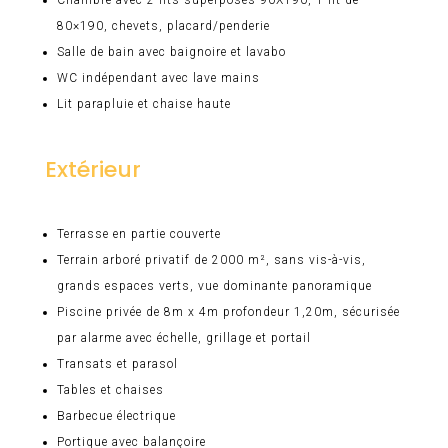
Chambre avec 2 lits superposés 90X190, 1 lit de
80×190, chevets, placard/penderie
Salle de bain avec baignoire et lavabo
WC indépendant avec lave mains
Lit parapluie et chaise haute
Extérieur
Terrasse en partie couverte
Terrain arboré privatif de 2000 m², sans vis-à-vis,
grands espaces verts, vue dominante panoramique
Piscine privée de 8m x 4m profondeur 1,20m, sécurisée
par alarme avec échelle, grillage et portail
Transats et parasol
Tables et chaises
Barbecue électrique
Portique avec balançoire