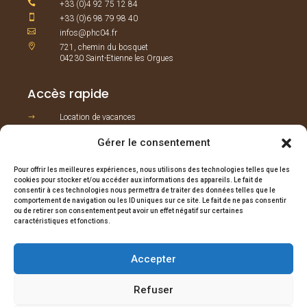

+33 (0)4 92 75 12 84

+33 (0)6 98 79 98 40

infos@phc04.fr

721, chemin du bosquet
04230 Saint-Etienne les Orgues
Accès rapide
Location de vacances
$
Gestion, entretien et intendance
$
Gérer le consentement
Vente immobilière
$
Pour offrir les meilleures expériences, nous utilisons des technologies telles que les
cookies pour stocker et/ou accéder aux informations des appareils. Le fait de
consentir à ces technologies nous permettra de traiter des données telles que le
Réserver une maison
comportement de navigation ou les ID uniques sur ce site. Le fait de ne pas consentir
ou de retirer son consentement peut avoir un effet négatif sur certaines
Nos logements
$
caractéristiques et fonctions.
Contact
$
Accepter
RÉSERVER
Refuser