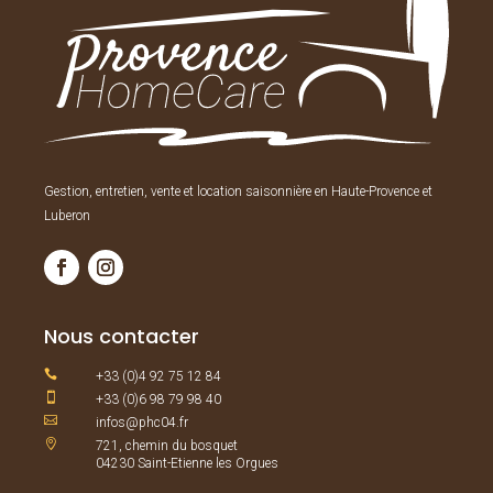
Gestion, entretien, vente et location saisonnière en Haute-Provence et
Luberon
Nous contacter

+33 (0)4 92 75 12 84

+33 (0)6 98 79 98 40

infos@phc04.fr

721, chemin du bosquet
04230 Saint-Etienne les Orgues